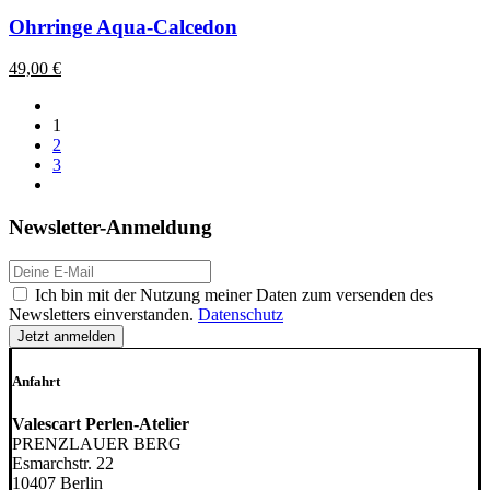
Ohrringe Aqua-Calcedon
49,00
€
1
2
3
Newsletter-Anmeldung
E-
Mail-
DSGVO
Ich bin mit der Nutzung meiner Daten zum versenden des
Adresse:
Newsletters einverstanden.
Datenschutz
Anfahrt
Valescart Perlen-Atelier
PRENZLAUER BERG
Esmarchstr. 22
10407 Berlin