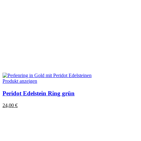
Dieses
Produkt anzeigen
Produkt
weist
Peridot Edelstein Ring grün
mehrere
Varianten
24,00
€
auf.
Die
Optionen
können
auf
der