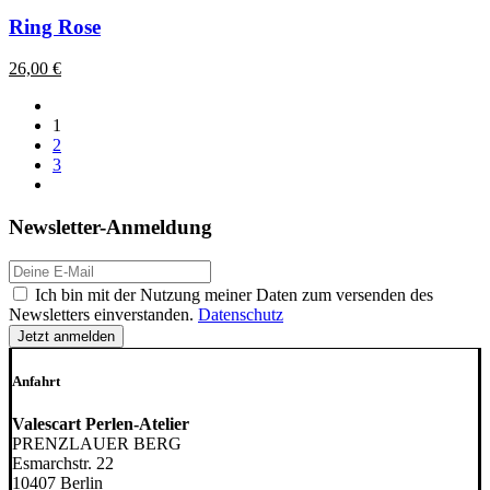
Produkt
weist
Ring Rose
mehrere
Varianten
26,00
€
auf.
Die
Optionen
1
können
2
auf
3
der
Produktseite
gewählt
Newsletter-Anmeldung
werden
E-
Mail-
DSGVO
Ich bin mit der Nutzung meiner Daten zum versenden des
Adresse:
Newsletters einverstanden.
Datenschutz
Anfahrt
Valescart Perlen-Atelier
PRENZLAUER BERG
Esmarchstr. 22
10407 Berlin