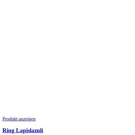
auf
der
Produktseite
gewählt
werden
Dieses
Produkt anzeigen
Produkt
weist
Ring Lapislazuli
mehrere