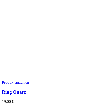
gewählt
werden
Dieses
Produkt anzeigen
Produkt
weist
Ring Quarz
mehrere
Varianten
19,00
€
auf.
Die