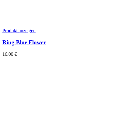
Dieses
Produkt anzeigen
Produkt
weist
Ring Blue Flower
mehrere
Varianten
16,00
€
auf.
Die
Optionen
können
auf
der
Produktseite
gewählt
werden