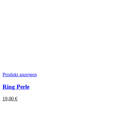
Dieses
Produkt anzeigen
Produkt
weist
Ring Perle
mehrere
Varianten
19,00
€
auf.
Die
Optionen
können
auf
der
Produktseite