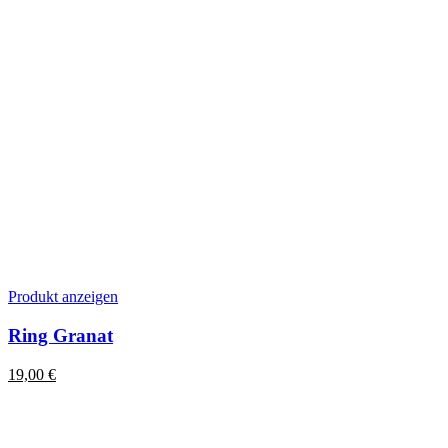
Dieses
Produkt anzeigen
Produkt
weist
Ring Granat
mehrere
Varianten
19,00
€
auf.
Die
Optionen
können