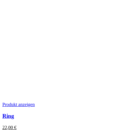
Produktseite
gewählt
werden
Dieses
Produkt anzeigen
Produkt
weist
Ring
mehrere
Varianten
22,00
€
auf.