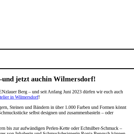
–
und jetzt auch
in Wilmersdorf!
zlauer Berg – und seit Anfang Juni 2023 dürfen wir euch auch
elier in Wilmersdorf
!
gern, Steinen und Bändern in über 1.000 Farben und Formen könnt
n Schmuckstücke selbst designen und zusammenbasteln – oder
 bis zur aufwändigen Perlen-Kette oder Echtsilber-Schmuck –
soires von Inhaberin und Schmuckdesignerin Ronja Bengsch können