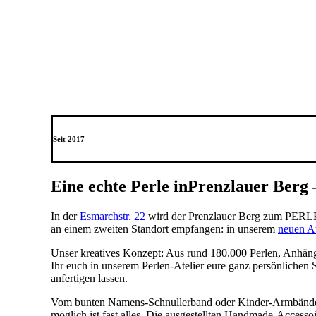
Seit 2017
Eine echte Perle in
Prenzlauer Berg 
In der
Esmarchstr. 22
wird der Prenzlauer Berg zum PERLEN
an einem zweiten Standort empfangen: in unserem
neuen At
Unser kreatives Konzept: Aus rund 180.000 Perlen, Anhän
Ihr euch in unserem Perlen-Atelier eure ganz persönliche
anfertigen lassen.
Vom bunten Namens-Schnullerband oder Kinder-Armbändern
möglich ist fast alles. Die ausgestellten Handmade-Acces