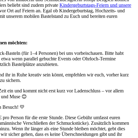
ers beliebt sind zudem private
Kindergeburtstags-Feiern und unsere
 vor Ort auf Feiern an. Egal ob Kindergeburtstag, Hochzeits- und
it unserem mobilen Bastelstand zu Euch und bereiten euren
mmen möchten:
k-Basteln (für 1–4 Personen) bei uns vorbeischauen. Bitte habt
– etwa wenn parallel gebuchte Events oder Ohrloch-Termine
tzlich Bastelplätze anzubieten.
d ihr in Ruhe kreativ sein könnt, empfehlen wir euch, vorher kurz
zu sichern.
Zeit ein und kommt nicht erst kurz vor Ladenschluss – vor allem
e und Muse 😊
en Besuch! 💛
 pro Person für die erste Stunde. Diese Gebühr umfasst euren
fachmännische Verschließen der Schmuckstücke). Zusätzlich kommen
inzu. Wenn ihr länger als eine Stunde bleiben möchtet, gebt dies
 wir sicher gehen, dass es keine Überschneidungen gibt und ihr