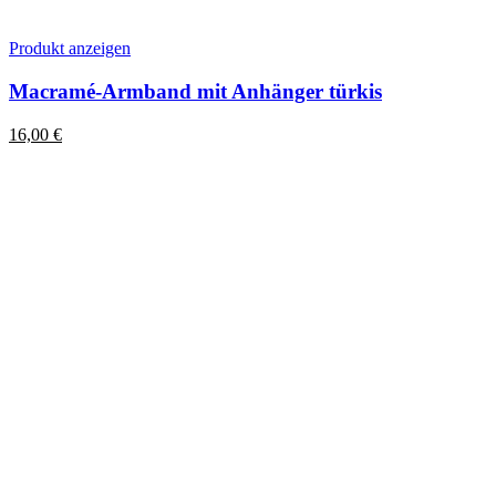
Dieses
Produkt anzeigen
Produkt
weist
Macramé-Armband mit Anhänger türkis
mehrere
Varianten
16,00
€
auf.
Die
Optionen
können
auf
der
Produktseite
gewählt
werden