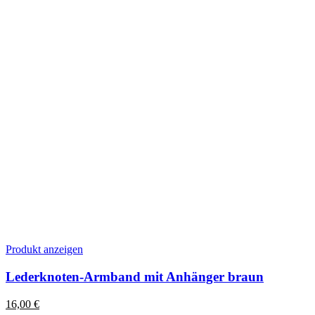
Produktseite
gewählt
werden
Dieses
Produkt anzeigen
Produkt
weist
Lederknoten-Armband mit Anhänger braun
mehrere
Varianten
16,00
€
auf.