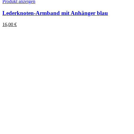
Dieses
Produkt anzeigen
Produkt
weist
Lederknoten-Armband mit Anhänger blau
mehrere
Varianten
16,00
€
auf.
Die
Optionen
können
auf
der
Produktseite
gewählt
werden