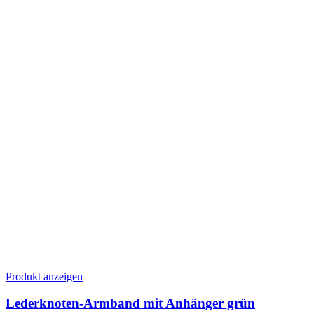
auf
der
Produktseite
gewählt
werden
Dieses
Produkt anzeigen
Produkt
weist
Lederknoten-Armband mit Anhänger grün
mehrere