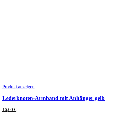
Dieses
Produkt anzeigen
Produkt
weist
Lederknoten-Armband mit Anhänger gelb
mehrere
Varianten
16,00
€
auf.
Die
Optionen
können