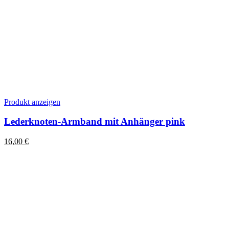
Dieses
Produkt anzeigen
Produkt
weist
Lederknoten-Armband mit Anhänger pink
mehrere
Varianten
16,00
€
auf.
Die
Optionen
können
auf
der
Produktseite
gewählt
werden