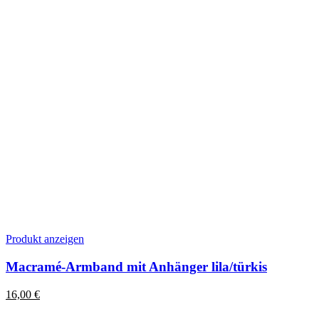
gewählt
werden
Dieses
Produkt anzeigen
Produkt
weist
Macramé-Armband mit Anhänger lila/türkis
mehrere
Varianten
16,00
€
auf.
Die