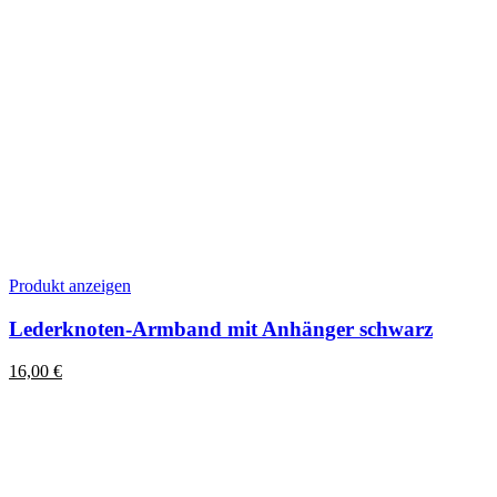
Dieses
Produkt anzeigen
Produkt
weist
Lederknoten-Armband mit Anhänger schwarz
mehrere
Varianten
16,00
€
auf.
Die
Optionen
können
auf
der