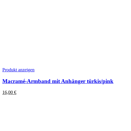
Dieses
Produkt anzeigen
Produkt
weist
Macramé-Armband mit Anhänger türkis/pink
mehrere
Varianten
16,00
€
auf.
Die
Optionen
können
auf
der
Produktseite