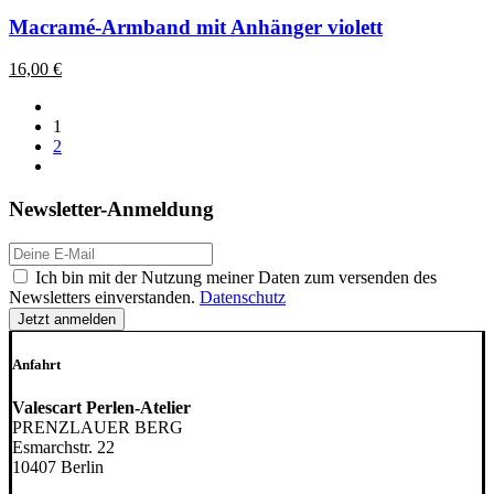
Produkt
weist
Macramé-Armband mit Anhänger violett
mehrere
Varianten
16,00
€
auf.
Die
Optionen
1
können
2
auf
der
Produktseite
Newsletter-Anmeldung
gewählt
werden
E-
Mail-
DSGVO
Ich bin mit der Nutzung meiner Daten zum versenden des
Adresse:
Newsletters einverstanden.
Datenschutz
Anfahrt
Valescart Perlen-Atelier
PRENZLAUER BERG
Esmarchstr. 22
10407 Berlin