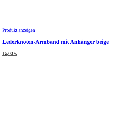
Dieses
Produkt anzeigen
Produkt
weist
Lederknoten-Armband mit Anhänger beige
mehrere
Varianten
16,00
€
auf.
Die
Optionen
können
auf
der
Produktseite
gewählt
werden