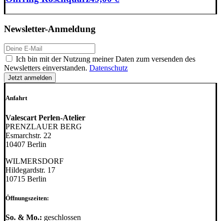
Newsletter-Anmeldung
E-
Mail-
DSGVO
Ich bin mit der Nutzung meiner Daten zum versenden des
Adresse:
Newsletters einverstanden.
Datenschutz
Anfahrt
Valescart Perlen-Atelier
PRENZLAUER BERG
Esmarchstr. 22
10407 Berlin
WILMERSDORF
Hildegardstr. 17
10715 Berlin
Öffnungszeiten:
So. & Mo.:
geschlossen