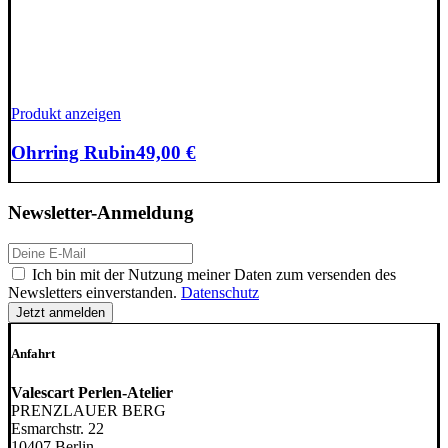
Produkt anzeigen
Ohrring Rubin
49,00
€
Newsletter-Anmeldung
E-
Mail-
DSGVO
Ich bin mit der Nutzung meiner Daten zum versenden des
Adresse:
Newsletters einverstanden.
Datenschutz
Anfahrt
Valescart Perlen-Atelier
PRENZLAUER BERG
Esmarchstr. 22
10407 Berlin