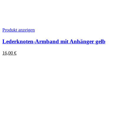
Dieses
Produkt anzeigen
Produkt
weist
Lederknoten-Armband mit Anhänger gelb
mehrere
Varianten
16,00
€
auf.
Die
Optionen
können
auf
der
Produktseite
gewählt
werden