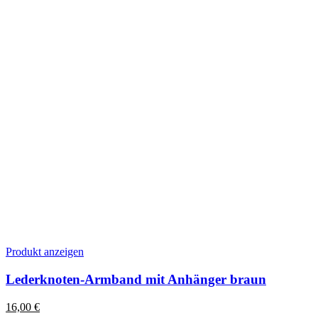
Produktseite
gewählt
werden
Dieses
Produkt anzeigen
Produkt
weist
Lederknoten-Armband mit Anhänger braun
mehrere
Varianten
16,00
€
auf.