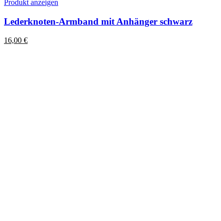
Dieses
Produkt anzeigen
Produkt
weist
Lederknoten-Armband mit Anhänger schwarz
mehrere
Varianten
16,00
€
auf.
Die
Optionen
können
auf
der
Produktseite
gewählt
werden