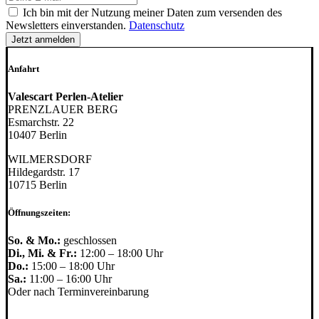
Mail-
DSGVO
Ich bin mit der Nutzung meiner Daten zum versenden des
Adresse:
Newsletters einverstanden.
Datenschutz
Anfahrt
Valescart Perlen-Atelier
PRENZLAUER BERG
Esmarchstr. 22
10407 Berlin
WILMERSDORF
Hildegardstr. 17
10715 Berlin
Öffnungszeiten:
So. & Mo.:
geschlossen
Di., Mi. & Fr.:
12:00 – 18:00 Uhr
Do.:
15:00 – 18:00 Uhr
Sa.:
11:00 – 16:00 Uhr
Oder nach Terminvereinbarung