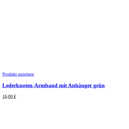
Dieses
Produkt anzeigen
Produkt
weist
Lederknoten-Armband mit Anhänger grün
mehrere
Varianten
16,00
€
auf.
Die
Optionen
können
auf
der