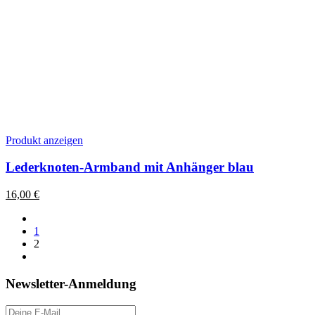
Dieses
Produkt anzeigen
Produkt
weist
Lederknoten-Armband mit Anhänger blau
mehrere
Varianten
16,00
€
auf.
Die
Optionen
1
können
2
auf
der
Produktseite
Newsletter-Anmeldung
gewählt
werden
E-