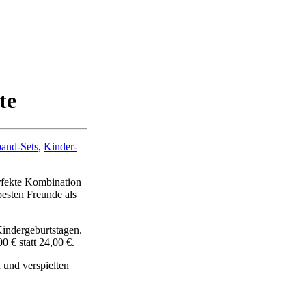
te
and-Sets
,
Kinder-
erfekte Kombination
esten Freunde als
Kindergeburtstagen.
0 € statt 24,00 €.
 und verspielten