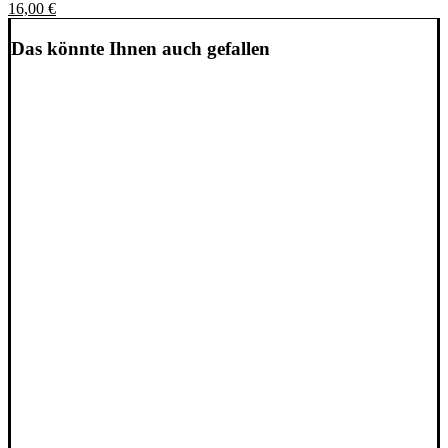
Varianten
16,00
€
auf.
Die
Das könnte Ihnen auch gefallen
Optionen
können
auf
der
Produktseite
gewählt
werden