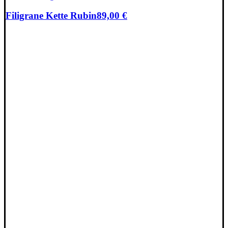
Filigrane Kette Rubin
89,00
€