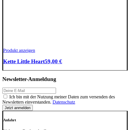
Produkt anzeigen
Kette Little Heart
59,00
€
Newsletter-Anmeldung
E-
Mail-
DSGVO
Ich bin mit der Nutzung meiner Daten zum versenden des
Adresse:
Newsletters einverstanden.
Datenschutz
Anfahrt