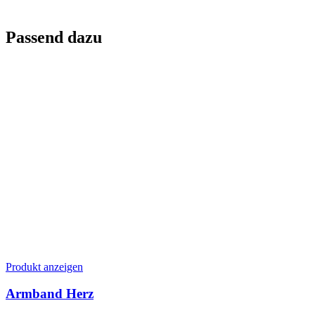
Passend dazu
Dieses
Produkt anzeigen
Produkt
weist
Armband Herz
mehrere