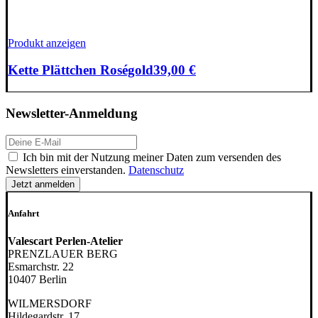
Produkt anzeigen
Kette Plättchen Roségold
39,00
€
Newsletter-Anmeldung
E-
Mail-
DSGVO
Ich bin mit der Nutzung meiner Daten zum versenden des
Adresse:
Newsletters einverstanden.
Datenschutz
Anfahrt
Valescart Perlen-Atelier
PRENZLAUER BERG
Esmarchstr. 22
10407 Berlin
WILMERSDORF
Hildegardstr. 17